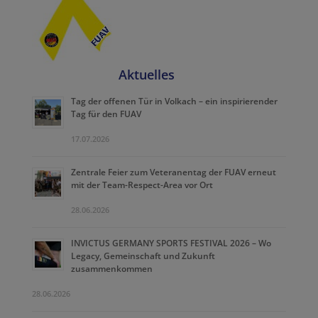
Aktuelles
Tag der offenen Tür in Volkach – ein inspirierender
Tag für den FUAV
17.07.2026
Zentrale Feier zum Veteranentag der FUAV erneut
mit der Team-Respect-Area vor Ort
28.06.2026
INVICTUS GERMANY SPORTS FESTIVAL 2026 – Wo
Legacy, Gemeinschaft und Zukunft
zusammenkommen
28.06.2026