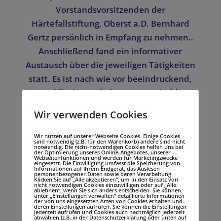
Vorstandsvorsitzenden der
Härtefallstiftung, Oberst a.D. Bernhard
Gertz persönlich in Empfang zu nehmen..
Anschließend fand ein informativer
Austausch über die jeweiligen Tätigkeiten
statt. Es ist nach wie vor beeindruckend,
wie unbürokratisch die DHS unschuldig in
Not geratenen Soldatinnen und Soldaten
Wir verwenden Cookies
finanzielle Hilfen zukommen lässt. Das
Spektrum reicht von Schuldentilgung bis zu
Wir nutzen auf unserer Webseite Cookies. Einige Cookies
sind notwendig (z.B. für den Warenkorb) andere sind nicht
bestimmten Therapieverfahren, wie z.B.
notwendig. Die nicht-notwendigen Cookies helfen uns bei
der Optimierung unseres Online-Angebotes, unserer
Webseitenfunktionen und werden für Marketingzwecke
der tiergestützten Psychotherapie. Leider
eingesetzt. Die Einwilligung umfasst die Speicherung von
Informationen auf Ihrem Endgerät, das Auslesen
scheint das Hilfsangebot noch nicht überall
personenbezogener Daten sowie deren Verarbeitung.
Klicken Sie auf „Alle akzeptieren“, um in den Einsatz von
nicht notwendigen Cookies einzuwilligen oder auf „Alle
bekannt zu sein, so der Bundesvorsitzende.
ablehnen“, wenn Sie sich anders entscheiden. Sie können
unter „Einstellungen verwalten“ detaillierte Informationen
der von uns eingesetzten Arten von Cookies erhalten und
Als Kooperationspartner werden wir
deren Einstellungen aufrufen. Sie können die Einstellungen
jederzeit aufrufen und Cookies auch nachträglich jederzeit
selbstverständlich versuchen, diesen
abwählen (z.B. in der Datenschutzerklärung oder unten auf