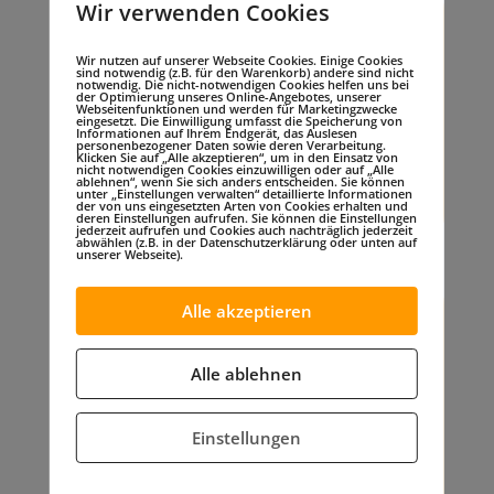
Wir verwenden Cookies
Sie senden uns Geld per
PayPal
Wir nutzen auf unserer Webseite Cookies. Einige Cookies
sind notwendig (z.B. für den Warenkorb) andere sind nicht
notwendig. Die nicht-notwendigen Cookies helfen uns bei
der Optimierung unseres Online-Angebotes, unserer
Webseitenfunktionen und werden für Marketingzwecke
eingesetzt. Die Einwilligung umfasst die Speicherung von
Informationen auf Ihrem Endgerät, das Auslesen
personenbezogener Daten sowie deren Verarbeitung.
Klicken Sie auf „Alle akzeptieren“, um in den Einsatz von
nicht notwendigen Cookies einzuwilligen oder auf „Alle
ablehnen“, wenn Sie sich anders entscheiden. Sie können
unter „Einstellungen verwalten“ detaillierte Informationen
der von uns eingesetzten Arten von Cookies erhalten und
deren Einstellungen aufrufen. Sie können die Einstellungen
jederzeit aufrufen und Cookies auch nachträglich jederzeit
abwählen (z.B. in der Datenschutzerklärung oder unten auf
unserer Webseite).
Alle akzeptieren
Sie überweisen Geld auf
unser Konto
Alle ablehnen
Einstellungen