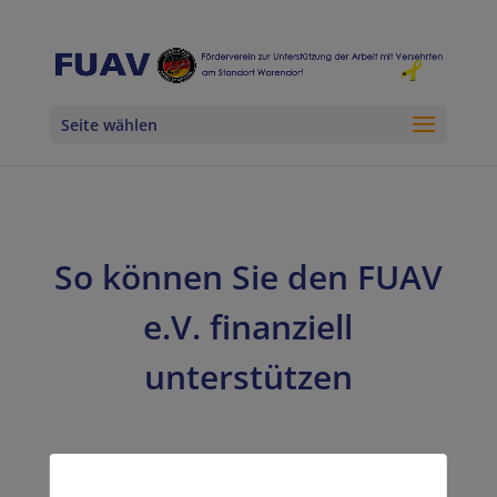
Seite wählen
So können Sie den FUAV
e.V. finanziell
unterstützen