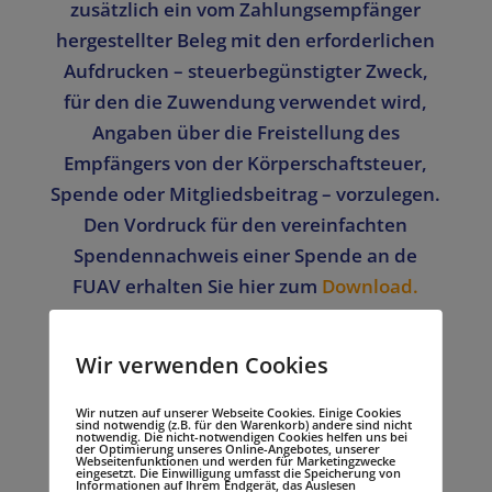
zusätzlich ein vom Zahlungsempfänger
hergestellter Beleg mit den erforderlichen
Aufdrucken – steuerbegünstigter Zweck,
für den die Zuwendung verwendet wird,
Angaben über die Freistellung des
Empfängers von der Körperschaftsteuer,
Spende oder Mitgliedsbeitrag – vorzulegen.
Den Vordruck für den vereinfachten
Spendennachweis einer Spende an de
FUAV erhalten Sie hier zum
Download
.
Spenden über 300 Euro müssen über eine
Wir verwenden Cookies
vom Spendenempfänger auszustellende
Spendenbescheinigung /
Wir nutzen auf unserer Webseite Cookies. Einige Cookies
Zuwendungsbestätigung nachgewiesen
sind notwendig (z.B. für den Warenkorb) andere sind nicht
notwendig. Die nicht-notwendigen Cookies helfen uns bei
der Optimierung unseres Online-Angebotes, unserer
werden.
Webseitenfunktionen und werden für Marketingzwecke
eingesetzt. Die Einwilligung umfasst die Speicherung von
Informationen auf Ihrem Endgerät, das Auslesen