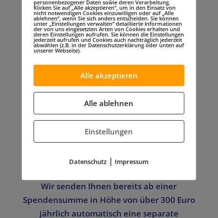
personenbezogener Daten sowie deren Verarbeitung.
Unser Spenderservice –
Klicken Sie auf „Alle akzeptieren“, um in den Einsatz von
nicht notwendigen Cookies einzuwilligen oder auf „Alle
ablehnen“, wenn Sie sich anders entscheiden. Sie können
unter „Einstellungen verwalten“ detaillierte Informationen
Automatische
der von uns eingesetzten Arten von Cookies erhalten und
deren Einstellungen aufrufen. Sie können die Einstellungen
jederzeit aufrufen und Cookies auch nachträglich jederzeit
Spendenbescheinigung:
abwählen (z.B. in der Datenschutzerklärung oder unten auf
unserer Webseite).
Der Förderverein zur Unterstützung der
Alle akzeptieren
Arbeit mit Versehrten am Standort
Warendorf (FUAV), ist beim Finanzamt als
Alle ablehnen
gemeinnützige Organisation anerkannt
und von der Körperschaftssteuer befreit,
Einstellungen
somit können Sie Spenden an unser
Bündnis der Hilfsorganisationen von der
|
Datenschutz
Impressum
Steuer absetzen.
Wir senden Ihnen bereits ab einer
Spendensumme in Höhe von über 300 Euro
jährlich automatisch eine separate