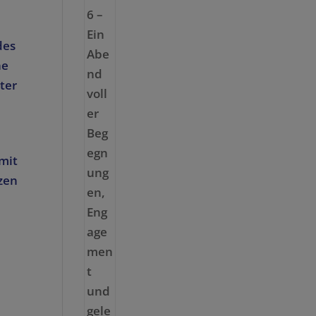
des
he
ter
mit
zen