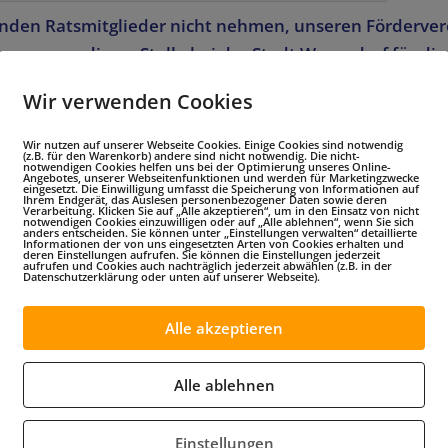
senden Ratsmitglieder nicht nehmen, unseren Förderver
en uns an dieser Stelle bei der Stadt Warendorf für die
den Menschen der Bundeswehr recht herzlich bedanken
Wir verwenden Cookies
mherrin (es gilt das gesprochene Wort)
Wir nutzen auf unserer Webseite Cookies. Einige Cookies sind notwendig
(z.B. für den Warenkorb) andere sind nicht notwendig. Die nicht-
notwendigen Cookies helfen uns bei der Optimierung unseres Online-
ke, vielen Dank für Ihre freundlichen einleitenden Wor
Angebotes, unserer Webseitenfunktionen und werden für Marketingzwecke
eingesetzt. Die Einwilligung umfasst die Speicherung von Informationen auf
Ihrem Endgerät, das Auslesen personenbezogener Daten sowie deren
Verarbeitung. Klicken Sie auf „Alle akzeptieren“, um in den Einsatz von nicht
 Warendorf, sehr geehrter Herr Oberst Maul, sehr geeh
notwendigen Cookies einzuwilligen oder auf „Alle ablehnen“, wenn Sie sich
anders entscheiden. Sie können unter „Einstellungen verwalten“ detaillierte
ehrter Herr Oberstleutnant Vogelmann, liebes Team FUA
Informationen der von uns eingesetzten Arten von Cookies erhalten und
deren Einstellungen aufrufen. Sie können die Einstellungen jederzeit
aufrufen und Cookies auch nachträglich jederzeit abwählen (z.B. in der
r eine große Ehre und Freude, das Wort heute an Sie rich
Datenschutzerklärung oder unten auf unserer Webseite).
zu dürfen.
Alle akzeptieren
stabsarzt und Kommandeurin der Sanitätsakademie de
omit keine direkte dienstlichen Verbindung mehr nac
Alle ablehnen
andort durch meine Vorverwendungen – zuletzt als dire
tmedizin – und durch meine ehrenamtliche Aufgabe al
Einstellungen