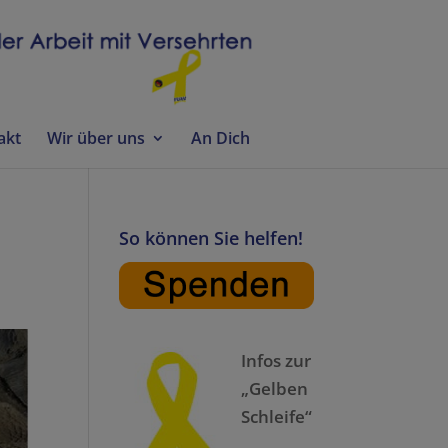
akt
Wir über uns
An Dich
So können Sie helfen!
Infos zur
„Gelben
Schleife“