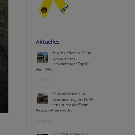
Aktuelles
Tag der offenen Tür in
Volkach – ein
inspirierender Tag für
den FUAV
17.07.2026
Zentrale Feier zum
Veteranentag der FUAV
erneut mit der Team-
Respect-Area vor Ort
28.06.2026
INVICTUS GERMANY