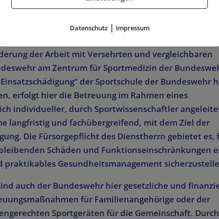
r Unterstützung der Arbeit mit Versehrten am Standor
rm FUAV – dauerhaft sehr ans Herz gewachsen.
|
Datenschutz
Impressum
Förderverein besteht seit Anfang 2014. Zweck des Vere
Förderung der Arbeit mit Versehrten und vergleichbaren
undeswehr am Zentrum für Sportmedizin der Bundeswe
Einsatzschädigung“ der Sportschule der Bundeswehr h
en, erfolgt hier die Betreuung im Rahmen eines
ch individueller, durch Sportwissenschaftler angeleite
langfristig und fachübergreifend, mit dem Ziel der
ng. Die Fürsorgepflicht des Dienstherrn gebietet es, 
bleibenden Schäden und Funktionseinschränkungen e
nd praktikables Gesundheitsmanagement sicherzustelle
nd auch der Bundeswehr hier gesetzliche und finanzie
etreuungsmaßnahmen für Familienangehörige oder der
tengerechten Sportgeräten für die Gemeinschaft. Durch