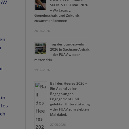
UAV
SPORTS FESTIVAL 2026
– Wo Legacy,
Gemeinschaft und Zukunft
zusammenkommen
28.06.2026
ben
Tag der Bundeswehr
n
2026 in Sachsen-Anhalt
– der FUAV wieder
mittendrin
it
19.06.2026
Ball des Heeres 2026 –
Ein Abend voller
Begegnungen,
rin
Engagement und
gelebter Unterstützung
ates
– der FUAV zum siebten
rch
Mal dabei.
r
27.05.2026