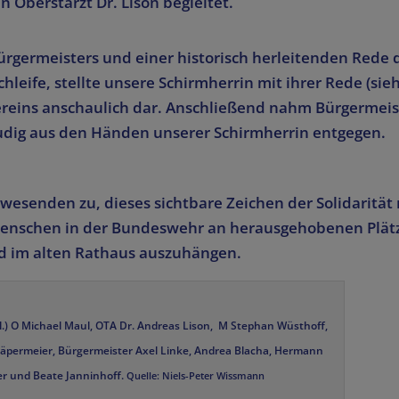
n Oberstarzt Dr. Lison begleitet.
rgermeisters und einer historisch herleitenden Rede 
chleife, stellte unsere Schirmherrin mit ihrer Rede (sie
Vereins anschaulich dar. Anschließend nahm Bürgermeis
reudig aus den Händen unserer Schirmherrin entgegen.
wesenden zu, dieses sichtbare Zeichen der Solidarität 
enschen in der Bundeswehr an herausgehobenen Plät
d im alten Rathaus auszuhängen.
 l.) O Michael Maul, OTA Dr. Andreas Lison, M Stephan Wüsthoff,
häpermeier, Bürgermeister Axel Linke, Andrea Blacha, Hermann
er und Beate Janninhoff.
Quelle: Niels-Peter Wissmann