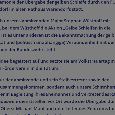
eremonie der Übergabe der gelben Schleife durch den F
dorf im alten Rathaus Warendorfs statt.
ch unseres Vorsitzenden Major Stephan Wüsthoff mit
 bei dem Wüsthoff die Aktion „Gelbe Schleifen in die
on ist es unter anderen ist die Bekanntmachung der gel
arität und (politisch unabhängige) Verbundenheit mit de
en der Bundeswehr steht.
dee begeistert auf und setzte sie am Volkstrauertag m
 Förderverein in die Tat um.
r der Vorsitzende und sein Stellvertreter sowie der
 zusammengekommen, sondern auch unsere Schirmher
ger in Begleitung Ihres Ehemannes und Vertreter des R
undeswehrdienststellen vor Ort wurde die Übergabe du
Oberst Michael Maul und dem Leiter des Zentrums fü