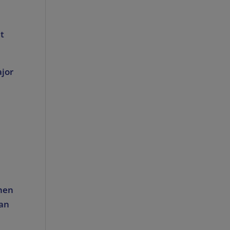
n
t
ajor
hen
 an