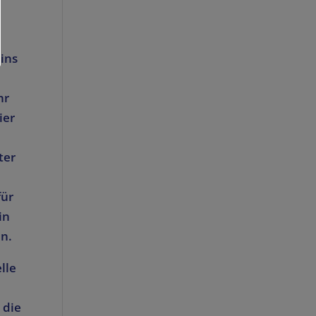
t
ins
hr
ier
ter
für
in
n.
lle
 die