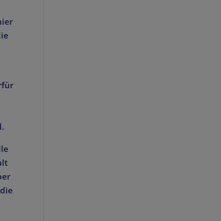
hier
ie
rfür
d.
lle
lt
ber
 die