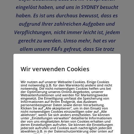
eingelöst haben, und uns in SYDNEY besucht
haben. Es ist uns durchaus bewusst, dass es
aufgrund Ihrer zahlreichen Aufgaben und
Verpflichtungen, nicht immer leicht ist, jedem
gerecht zu werden. Umso mehr, hat es vor
allem unsere F&F´s gefreut, dass Sie trotz
allem, diesen Weg auf sich genommen haben,
und uns und unseren F&F´s diese
Wir verwenden Cookies
Wertschätzung entgegengebracht haben und
Sie sie dadurch bestärkt haben, an uns zu
Wir nutzen auf unserer Webseite Cookies. Einige Cookies
sind notwendig (z.B. für den Warenkorb) andere sind nicht
notwendig. Die nicht-notwendigen Cookies helfen uns bei
glauben und mit uns wieder einen Weg zurück
der Optimierung unseres Online-Angebotes, unserer
Webseitenfunktionen und werden für Marketingzwecke
ins Leben zu finden.
eingesetzt. Die Einwilligung umfasst die Speicherung von
Informationen auf Ihrem Endgerät, das Auslesen
personenbezogener Daten sowie deren Verarbeitung.
Klicken Sie auf „Alle akzeptieren“, um in den Einsatz von
nicht notwendigen Cookies einzuwilligen oder auf „Alle
Ich denke, Sie wurden gut in die Invictus
ablehnen“, wenn Sie sich anders entscheiden. Sie können
unter „Einstellungen verwalten“ detaillierte Informationen
Familie aufgenommen und wir konnten Sie
der von uns eingesetzten Arten von Cookies erhalten und
deren Einstellungen aufrufen. Sie können die Einstellungen
jederzeit aufrufen und Cookies auch nachträglich jederzeit
mit dem Geist der Invictus Games infizieren,
abwählen (z.B. in der Datenschutzerklärung oder unten auf