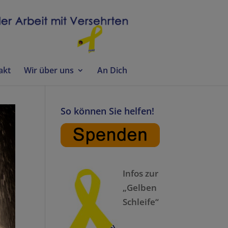
akt
Wir über uns
An Dich
So können Sie helfen!
Infos zur
„Gelben
Schleife“