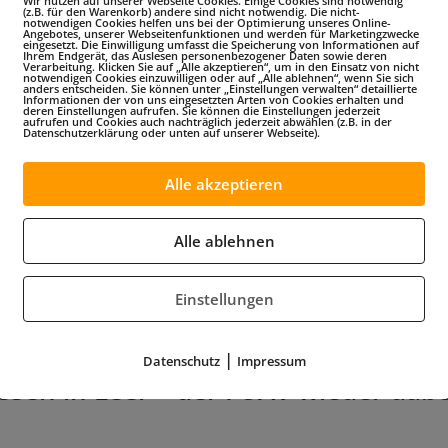
Wir nutzen auf unserer Webseite Cookies. Einige Cookies sind notwendig
(z.B. für den Warenkorb) andere sind nicht notwendig. Die nicht-
notwendigen Cookies helfen uns bei der Optimierung unseres Online-
Angebotes, unserer Webseitenfunktionen und werden für Marketingzwecke
eingesetzt. Die Einwilligung umfasst die Speicherung von Informationen auf
Ihrem Endgerät, das Auslesen personenbezogener Daten sowie deren
Verarbeitung. Klicken Sie auf „Alle akzeptieren“, um in den Einsatz von nicht
notwendigen Cookies einzuwilligen oder auf „Alle ablehnen“, wenn Sie sich
anders entscheiden. Sie können unter „Einstellungen verwalten“ detaillierte
Informationen der von uns eingesetzten Arten von Cookies erhalten und
deren Einstellungen aufrufen. Sie können die Einstellungen jederzeit
aufrufen und Cookies auch nachträglich jederzeit abwählen (z.B. in der
Datenschutzerklärung oder unten auf unserer Webseite).
Alle akzeptieren
Alle ablehnen
Einstellungen
|
Datenschutz
Impressum
ssen in Leer – der FUAV wieder dabe