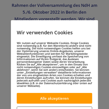
Rahmen der Vollversammlung des NdH am
5./6. Oktober 2022 in Berlin den
Mitgliedern vorgestellt werden. Wir sind
alle sehr gespannt, ob sich genügend
Wir verwenden Cookies
Mitglieder zur Teilnahme animieren lassen.
Wir nutzen auf unserer Webseite Cookies. Einige Cookies
sind notwendig (z.B. für den Warenkorb) andere sind nicht
notwendig. Die nicht-notwendigen Cookies helfen uns bei
der Optimierung unseres Online-Angebotes, unserer
Webseitenfunktionen und werden für Marketingzwecke
eingesetzt. Die Einwilligung umfasst die Speicherung von
Informationen auf Ihrem Endgerät, das Auslesen
personenbezogener Daten sowie deren Verarbeitung.
Klicken Sie auf „Alle akzeptieren“, um in den Einsatz von
nicht notwendigen Cookies einzuwilligen oder auf „Alle
ablehnen“, wenn Sie sich anders entscheiden. Sie können
unter „Einstellungen verwalten“ detaillierte Informationen
der von uns eingesetzten Arten von Cookies erhalten und
deren Einstellungen aufrufen. Sie können die Einstellungen
jederzeit aufrufen und Cookies auch nachträglich jederzeit
abwählen (z.B. in der Datenschutzerklärung oder unten auf
unserer Webseite).
Alle akzeptieren