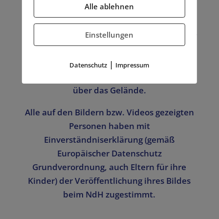
Alle ablehnen
Als Mitglied des Projektteams IG23, konnte
unser Vorsitzender – als kleines Highlight –
Einstellungen
ermöglichen, dass wir am zweiten Tag sogar
in der Austragungsstatte der IG23, der
Merkur-Spiel-Arena, tagen durften.
|
Datenschutz
Impressum
Zusätzlich erhielt die Gruppe eine Führung
über das Gelände.
Alle auf den Bildern bzw. Videos gezeigten
Personen haben mit
Einverständniserklärung (gemäß
Europäischer Datenschutz
Grundverordnung, auch Eltern für ihre
Kinder) der Veröffentlichung ihres Bildes
beim NdH zugestimmt.