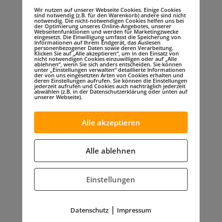
Wir nutzen auf unserer Webseite Cookies. Einige Cookies
Verantwortlichkeiten aller Organisationen
sind notwendig (z.B. für den Warenkorb) andere sind nicht
notwendig. Die nicht-notwendigen Cookies helfen uns bei
und Institutionen geordnet und geregelt.
der Optimierung unseres Online-Angebotes, unserer
Webseitenfunktionen und werden für Marketingzwecke
eingesetzt. Die Einwilligung umfasst die Speicherung von
Ich bin davon überzeugt, dass sich die
Informationen auf Ihrem Endgerät, das Auslesen
personenbezogener Daten sowie deren Verarbeitung.
Klicken Sie auf „Alle akzeptieren“, um in den Einsatz von
bereits vorhandene, sehr gute
nicht notwendigen Cookies einzuwilligen oder auf „Alle
ablehnen“, wenn Sie sich anders entscheiden. Sie können
medizinische Versorgung und Betreuung
unter „Einstellungen verwalten“ detaillierte Informationen
der von uns eingesetzten Arten von Cookies erhalten und
deren Einstellungen aufrufen. Sie können die Einstellungen
ebenso wie die Rehabilitation
jederzeit aufrufen und Cookies auch nachträglich jederzeit
abwählen (z.B. in der Datenschutzerklärung oder unten auf
kontinuierlich im Sinne der
unserer Webseite).
Einsatzgeschädigten und Versehrten weiter
Alle akzeptieren
entwickeln wird. Dabei wird mein
Augenmerk besonders auf dem Zentrum
Alle ablehnen
für Sportmedizin der Bundeswehr liegen,
welches mit seiner engagierten Arbeit
Einstellungen
wesentlich dazu beiträgt, behinderten
Kameradinnen und Kameraden Mut zu
machen und in Bewegung zu setzen.
|
Datenschutz
Impressum