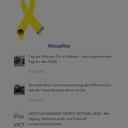
Aktuelles
Tag der offenen Tür in Volkach – ein inspirierender
Tag für den FUAV
17.07.2026
Zentrale Feier zum Veteranentag der FUAV erneut
mit der Team-Respect-Area vor Ort
28.06.2026
INVICTUS GERMANY SPORTS FESTIVAL 2026 – Wo
Legacy, Gemeinschaft und Zukunft
zusammenkommen