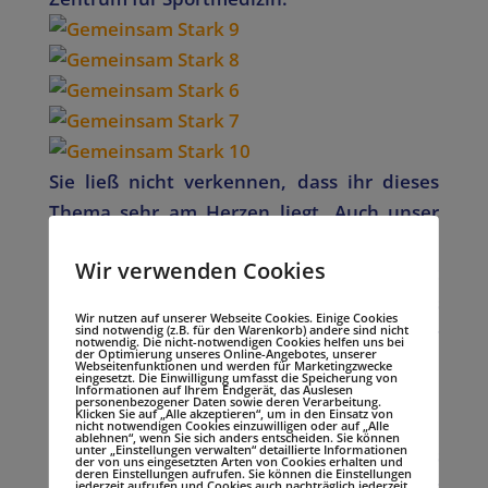
Sie ließ nicht verkennen, dass ihr dieses
Thema sehr am Herzen liegt. Auch unser
Vorsitzende konnte sich
Wir verwenden Cookies
ihrer Aufmerksamkeit während seiner fast
15 – minütigen Präsentation unseres
Wir nutzen auf unserer Webseite Cookies. Einige Cookies
sind notwendig (z.B. für den Warenkorb) andere sind nicht
Vereins stets sicher sein. Neben der
notwendig. Die nicht-notwendigen Cookies helfen uns bei
der Optimierung unseres Online-Angebotes, unserer
Entstehungsgeschichte, dem Sinn und den
Webseitenfunktionen und werden für Marketingzwecke
eingesetzt. Die Einwilligung umfasst die Speicherung von
Informationen auf Ihrem Endgerät, das Auslesen
Zielen des Vereins sowie den aktuellen
personenbezogener Daten sowie deren Verarbeitung.
Klicken Sie auf „Alle akzeptieren“, um in den Einsatz von
Projekten konnten auch derzeitige
nicht notwendigen Cookies einzuwilligen oder auf „Alle
ablehnen“, wenn Sie sich anders entscheiden. Sie können
unter „Einstellungen verwalten“ detaillierte Informationen
Herausforderungen des Vereins
der von uns eingesetzten Arten von Cookies erhalten und
deren Einstellungen aufrufen. Sie können die Einstellungen
angesprochen werden. Die Problematik der
jederzeit aufrufen und Cookies auch nachträglich jederzeit