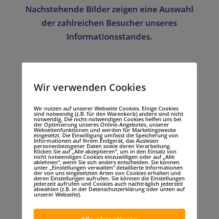
Nachstehende Bilder zeigen eine Auswahl
der zahlreichen Besucher unseres
Informationsstandes.
Wir verwenden Cookies
Wir nutzen auf unserer Webseite Cookies. Einige Cookies
sind notwendig (z.B. für den Warenkorb) andere sind nicht
notwendig. Die nicht-notwendigen Cookies helfen uns bei
der Optimierung unseres Online-Angebotes, unserer
Webseitenfunktionen und werden für Marketingzwecke
eingesetzt. Die Einwilligung umfasst die Speicherung von
Informationen auf Ihrem Endgerät, das Auslesen
Gute zwei Monate später – unser
personenbezogener Daten sowie deren Verarbeitung.
Klicken Sie auf „Alle akzeptieren“, um in den Einsatz von
nicht notwendigen Cookies einzuwilligen oder auf „Alle
stellvertretender Vorsitzender bekommt
ablehnen“, wenn Sie sich anders entscheiden. Sie können
unter „Einstellungen verwalten“ detaillierte Informationen
durch den Kommandeur des Kdo SES neben
der von uns eingesetzten Arten von Cookies erhalten und
deren Einstellungen aufrufen. Sie können die Einstellungen
jederzeit aufrufen und Cookies auch nachträglich jederzeit
einen großen Spendenscheck auch noch
abwählen (z.B. in der Datenschutzerklärung oder unten auf
unserer Webseite).
eine prall gefüllte Spendendose
überreicht. Danke an alle die diese