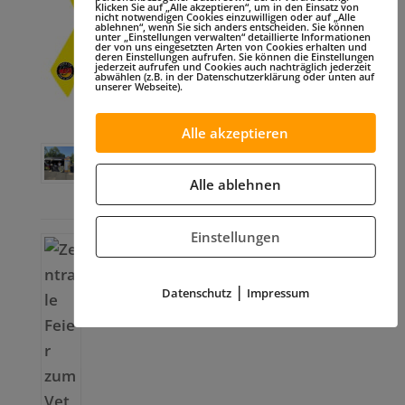
Klicken Sie auf „Alle akzeptieren“, um in den Einsatz von
nicht notwendigen Cookies einzuwilligen oder auf „Alle
ablehnen“, wenn Sie sich anders entscheiden. Sie können
unter „Einstellungen verwalten“ detaillierte Informationen
der von uns eingesetzten Arten von Cookies erhalten und
deren Einstellungen aufrufen. Sie können die Einstellungen
jederzeit aufrufen und Cookies auch nachträglich jederzeit
abwählen (z.B. in der Datenschutzerklärung oder unten auf
unserer Webseite).
Aktuelles
Alle akzeptieren
Tag der offenen Tür in Volkach – ein inspirierender
Tag für den FUAV
Alle ablehnen
17.07.2026
Einstellungen
Zentrale Feier zum Veteranentag der FUAV erneut
mit der Team-Respect-Area vor Ort
28.06.2026
|
Datenschutz
Impressum