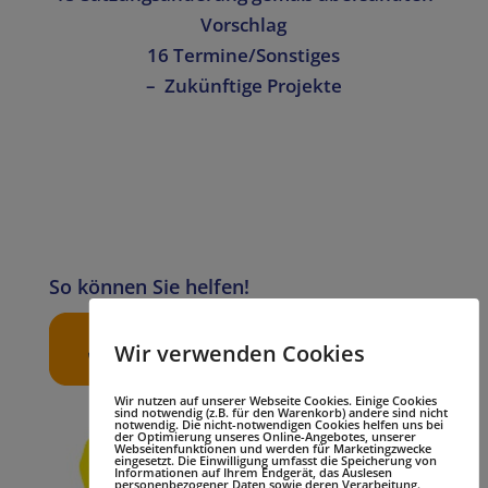
Vorschlag
16 Termine/Sonstiges
– Zukünftige Projekte
So können Sie helfen!
Wir verwenden Cookies
Wir nutzen auf unserer Webseite Cookies. Einige Cookies
sind notwendig (z.B. für den Warenkorb) andere sind nicht
notwendig. Die nicht-notwendigen Cookies helfen uns bei
der Optimierung unseres Online-Angebotes, unserer
Infos zur „Gelben Schleife“
Webseitenfunktionen und werden für Marketingzwecke
eingesetzt. Die Einwilligung umfasst die Speicherung von
Informationen auf Ihrem Endgerät, das Auslesen
personenbezogener Daten sowie deren Verarbeitung.