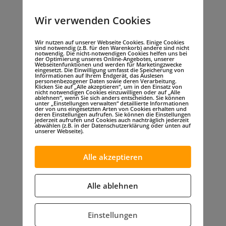
28.06.2026
Wir verwenden Cookies
INVICTUS GERMANY SPORTS FESTIVAL 2026 – Wo
Wir nutzen auf unserer Webseite Cookies. Einige Cookies
sind notwendig (z.B. für den Warenkorb) andere sind nicht
Legacy, Gemeinschaft und Zukunft
notwendig. Die nicht-notwendigen Cookies helfen uns bei
zusammenkommen
der Optimierung unseres Online-Angebotes, unserer
Webseitenfunktionen und werden für Marketingzwecke
eingesetzt. Die Einwilligung umfasst die Speicherung von
28.06.2026
Informationen auf Ihrem Endgerät, das Auslesen
personenbezogener Daten sowie deren Verarbeitung.
Klicken Sie auf „Alle akzeptieren“, um in den Einsatz von
nicht notwendigen Cookies einzuwilligen oder auf „Alle
ablehnen“, wenn Sie sich anders entscheiden. Sie können
unter „Einstellungen verwalten“ detaillierte Informationen
der von uns eingesetzten Arten von Cookies erhalten und
deren Einstellungen aufrufen. Sie können die Einstellungen
jederzeit aufrufen und Cookies auch nachträglich jederzeit
abwählen (z.B. in der Datenschutzerklärung oder unten auf
unserer Webseite).
Alle akzeptieren
Alle ablehnen
Einstellungen