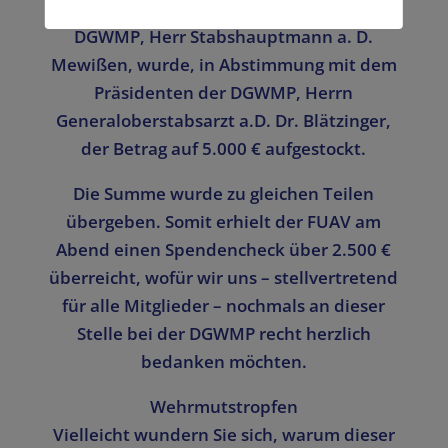
Durch den Bundesgeschäftsführer der
DGWMP, Herr Stabshauptmann a. D.
Mewißen, wurde, in Abstimmung mit dem
Präsidenten der DGWMP, Herrn
Generaloberstabsarzt a.D. Dr. Blätzinger,
der Betrag auf 5.000 € aufgestockt.
Die Summe wurde zu gleichen Teilen
übergeben. Somit erhielt der FUAV am
Abend einen Spendencheck über 2.500 €
überreicht, wofür wir uns – stellvertretend
für alle Mitglieder – nochmals an dieser
Stelle bei der DGWMP recht herzlich
bedanken möchten.
Wehrmutstropfen
Vielleicht wundern Sie sich, warum dieser