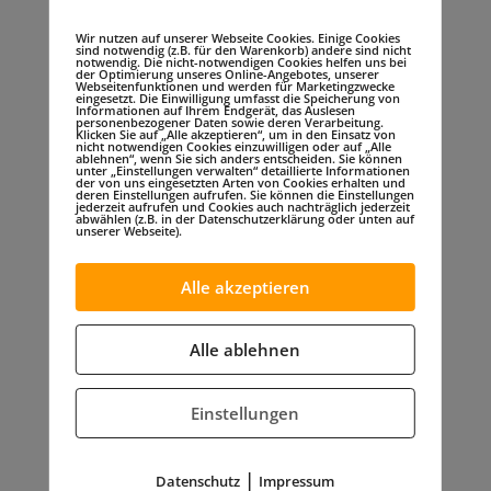
niemand vor unserer Kamera sicher.
Bereitwillig machten alle mit und setzten
Wir nutzen auf unserer Webseite Cookies. Einige Cookies
sind notwendig (z.B. für den Warenkorb) andere sind nicht
notwendig. Die nicht-notwendigen Cookies helfen uns bei
ihr hübschestes Lächeln ein, um das
der Optimierung unseres Online-Angebotes, unserer
Webseitenfunktionen und werden für Marketingzwecke
Gesamtprojekt zu unterstützten.
eingesetzt. Die Einwilligung umfasst die Speicherung von
Informationen auf Ihrem Endgerät, das Auslesen
personenbezogener Daten sowie deren Verarbeitung.
Traditionell folgte nach dem
Klicken Sie auf „Alle akzeptieren“, um in den Einsatz von
nicht notwendigen Cookies einzuwilligen oder auf „Alle
ablehnen“, wenn Sie sich anders entscheiden. Sie können
schmackhaften Essen der Losverkauf an
unter „Einstellungen verwalten“ detaillierte Informationen
der von uns eingesetzten Arten von Cookies erhalten und
den Tischen. Wieder einmal ließ sich
deren Einstellungen aufrufen. Sie können die Einstellungen
jederzeit aufrufen und Cookies auch nachträglich jederzeit
abwählen (z.B. in der Datenschutzerklärung oder unten auf
unsere liebe Schirmherrin, Frau
unserer Webseite).
Generalstabsarzt Dr. Krüger es sich nicht
nehmen, persönlich von Tisch zu Tisch zu
Alle akzeptieren
gehen, um die Lose an den „Mann“ oder
„Frau“ zu bringen. Ihr gleich tat dies für das
Alle ablehnen
Soldatenhilfswerk, dessen
stellvertretender Vorsitzender, Herr
Einstellungen
Generalstabsarzt Dr. Schoeps. Am Ende
kamen so über 2.300 € an Erlös zusammen.
|
Datenschutz
Impressum