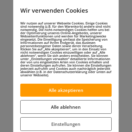
um die Beschriftung von unseren „gelbe
Wir verwenden Cookies
Bänder Karabinern“. Diese Aktion aus dem
Vorjahr erfreut sich nach wie vor einer
Wir nutzen auf unserer Webseite Cookies. Einige Cookies
sind notwendig (z.B. für den Warenkorb) andere sind nicht
großen Begeisterung.
Mehr zur Aktion
notwendig. Die nicht-notwendigen Cookies helfen uns bei
der Optimierung unseres Online-Angebotes, unserer
Webseitenfunktionen und werden für Marketingzwecke
erfahren Sie unter folgenden Link.
eingesetzt. Die Einwilligung umfasst die Speicherung von
Informationen auf Ihrem Endgerät, das Auslesen
personenbezogener Daten sowie deren Verarbeitung.
Klicken Sie auf „Alle akzeptieren“, um in den Einsatz von
nicht notwendigen Cookies einzuwilligen oder auf „Alle
ablehnen“, wenn Sie sich anders entscheiden. Sie können
unter „Einstellungen verwalten“ detaillierte Informationen
der von uns eingesetzten Arten von Cookies erhalten und
deren Einstellungen aufrufen. Sie können die Einstellungen
jederzeit aufrufen und Cookies auch nachträglich jederzeit
abwählen (z.B. in der Datenschutzerklärung oder unten auf
unserer Webseite).
Alle akzeptieren
Alle ablehnen
Einstellungen