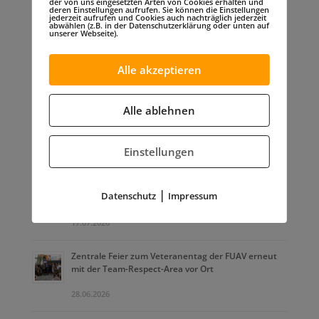
der von uns eingesetzten Arten von Cookies erhalten und
deren Einstellungen aufrufen. Sie können die Einstellungen
jederzeit aufrufen und Cookies auch nachträglich jederzeit
abwählen (z.B. in der Datenschutzerklärung oder unten auf
unserer Webseite).
Infos zur „Gelben Schleife“
Alle akzeptieren
Alle ablehnen
Einstellungen
Aktuelles
Tag der offenen Tür in Volkach – ein inspirierender
|
Datenschutz
Impressum
Tag für den FUAV
17.07.2026
Zentrale Feier zum Veteranentag der FUAV erneut
mit der Team-Respect-Area vor Ort
28.06.2026