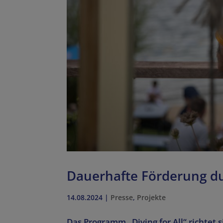
Dauerhafte Förderung dur
14.08.2024
|
Presse
,
Projekte
Das Programm „Diving for All“ richtet