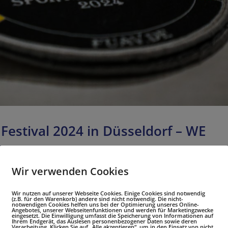
Festival 2024 in Düsseldorf – WE
le mit Herz
Wir verwenden Cookies
Wir nutzen auf unserer Webseite Cookies. Einige Cookies sind notwendig
Stadt Düsseldorf fand am vergangenen Wochenende ein
(z.B. für den Warenkorb) andere sind nicht notwendig. Die nicht-
notwendigen Cookies helfen uns bei der Optimierung unseres Online-
Angebotes, unserer Webseitenfunktionen und werden für Marketingzwecke
tiges Event, das „Invictus Germany Sports Festival“ im
eingesetzt. Die Einwilligung umfasst die Speicherung von Informationen auf
Ihrem Endgerät, das Auslesen personenbezogener Daten sowie deren
undertfünfzig versehrte Soldatinnen und Soldaten...
Verarbeitung. Klicken Sie auf „Alle akzeptieren“, um in den Einsatz von nicht