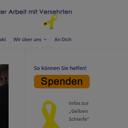
akt
Wir über uns
An Dich
So können Sie helfen!
Infos zur
„Gelben
Schleife“