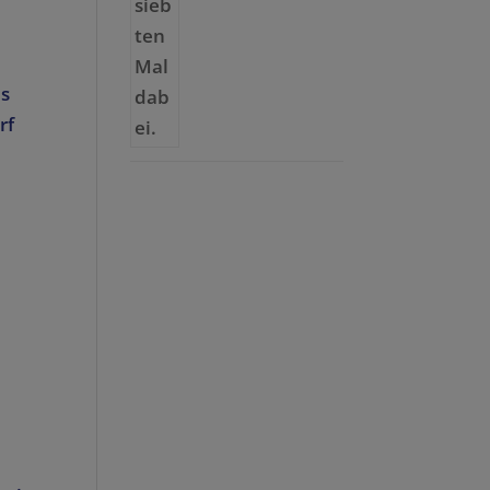
es
rf