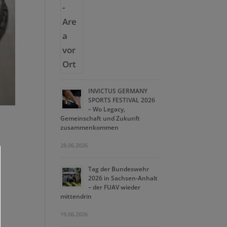
INVICTUS GERMANY
SPORTS FESTIVAL 2026
– Wo Legacy,
Gemeinschaft und Zukunft
zusammenkommen
28.06.2026
Tag der Bundeswehr
2026 in Sachsen-Anhalt
– der FUAV wieder
mittendrin
19.06.2026