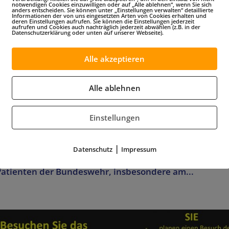
notwendigen Cookies einzuwilligen oder auf „Alle ablehnen“, wenn Sie sich
anders entscheiden. Sie können unter „Einstellungen verwalten“ detaillierte
Informationen der von uns eingesetzten Arten von Cookies erhalten und
deren Einstellungen aufrufen. Sie können die Einstellungen jederzeit
aufrufen und Cookies auch nachträglich jederzeit abwählen (z.B. in der
Datenschutzerklärung oder unten auf unserer Webseite).
Alle akzeptieren
von der Sportart Sitting Volleyball –
Alle ablehnen
Einstellungen
r Arbeit mit Versehrten e.V. (FUAV) fördert mildtätige
|
Datenschutz
Impressum
spflege durch ideelle und finanzielle Unterstützung d
Patienten der Bundeswehr, insbesondere am...