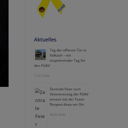
Aktuelles
Tag der offenen Tür in
Volkach – ein
inspirierender Tag für
den FUAV
17.07.2026
Zentrale Feier zum
Veteranentag der FUAV
erneut mit der Team-
Respect-Area vor Ort
28.06.2026