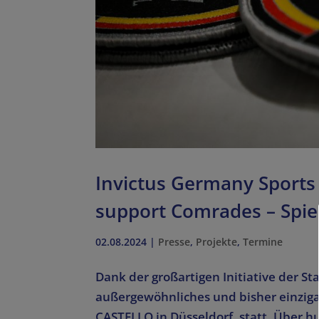
Invictus Germany Sports 
support Comrades – Spie
02.08.2024
|
Presse
,
Projekte
,
Termine
Dank der großartigen Initiative der 
außergewöhnliches und bisher einzigar
CASTELLO in Düsseldorf, statt. Über h