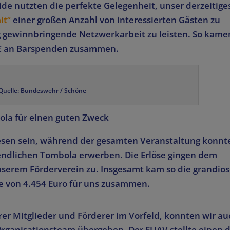
ide nutzten die perfekte Gelegenheit, unser derzeitige
it“
einer großen Anzahl von interessierten Gästen zu
ig gewinnbringende Netzwerkarbeit zu leisten. So kame
€ an Barspenden zusammen.
Quelle: Bundeswehr / Schöne
la für einen guten Zweck
ewesen sein, während der gesamten Veranstaltung konnt
bendlichen Tombola erwerben. Die Erlöse gingen dem
serem Förderverein zu. Insgesamt kam so die grandios
von 4.454 Euro für uns zusammen.
er Mitglieder und Förderer im Vorfeld, konnten wir au
 Organisationsteam übergeben. Der FUAV stellte einen 