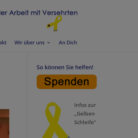
akt
Wir über uns
An Dich
So können Sie helfen!
Infos zur
„Gelben
Schleife“