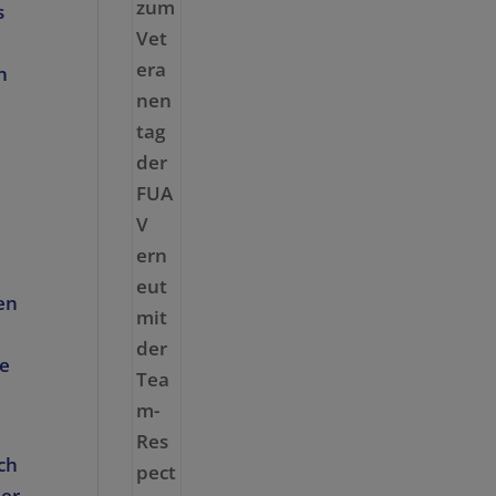
s
n
en
e
ch
der