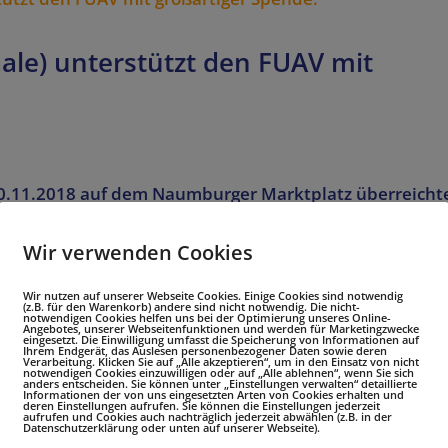
ale) unterstützt den FUAV mit
0.11.2018 auf dem Naumburger Marktplatz überreicht
a Keller vom Lions Club Naumburg (Saale) unserem
pende in Höhe von 2000...
Wir verwenden Cookies
Wir nutzen auf unserer Webseite Cookies. Einige Cookies sind notwendig
(z.B. für den Warenkorb) andere sind nicht notwendig. Die nicht-
notwendigen Cookies helfen uns bei der Optimierung unseres Online-
Angebotes, unserer Webseitenfunktionen und werden für Marketingzwecke
eingesetzt. Die Einwilligung umfasst die Speicherung von Informationen auf
Ihrem Endgerät, das Auslesen personenbezogener Daten sowie deren
Verarbeitung. Klicken Sie auf „Alle akzeptieren“, um in den Einsatz von nicht
notwendigen Cookies einzuwilligen oder auf „Alle ablehnen“, wenn Sie sich
anders entscheiden. Sie können unter „Einstellungen verwalten“ detaillierte
Informationen der von uns eingesetzten Arten von Cookies erhalten und
deren Einstellungen aufrufen. Sie können die Einstellungen jederzeit
aufrufen und Cookies auch nachträglich jederzeit abwählen (z.B. in der
t – erneute Unterstützung durch di
Datenschutzerklärung oder unten auf unserer Webseite).