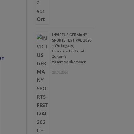
INVICTUS GERMANY
SPORTS FESTIVAL 2026
– Wo Legacy,
Gemeinschaft und
Zukunft
en
zusammenkommen
28.06.2026
e