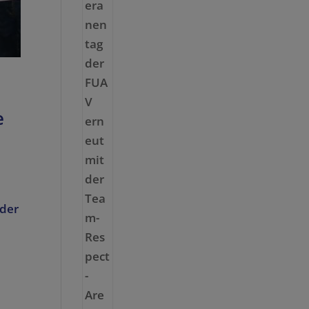
e
 der