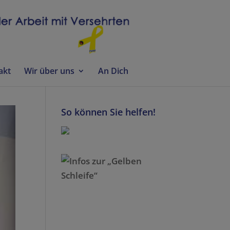
akt
Wir über uns
An Dich
So können Sie helfen!
Infos zur „Gelben
Schleife“